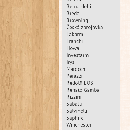
Beretta
Bernardelli
Breda
Browning
Česká zbrojovka
Fabarm
Franchi
Howa
Investarm
Irys
Marocchi
Perazzi
Redolfi EOS
Renato Gamba
Rizzini
Sabatti
Salvinelli
Saphire
Winchester