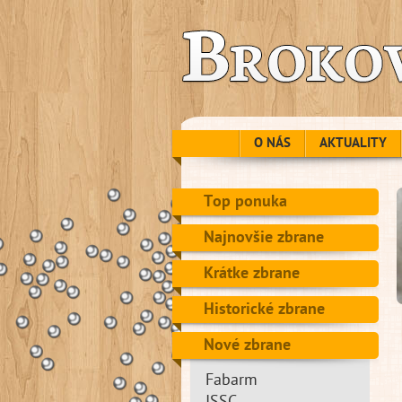
O NÁS
AKTUALITY
Top ponuka
Najnovšie zbrane
Krátke zbrane
Historické zbrane
Nové zbrane
Fabarm