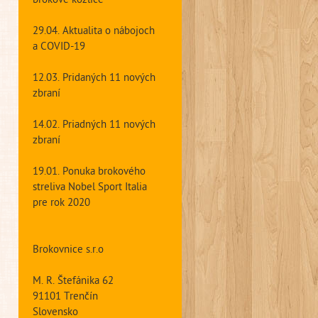
brokové kozlice
29.04. Aktualita o nábojoch
a COVID-19
12.03. Pridaných 11 nových
zbraní
14.02. Priadných 11 nových
zbraní
19.01. Ponuka brokového
streliva Nobel Sport Italia
pre rok 2020
Brokovnice s.r.o
M. R. Štefánika 62
91101 Trenčín
Slovensko