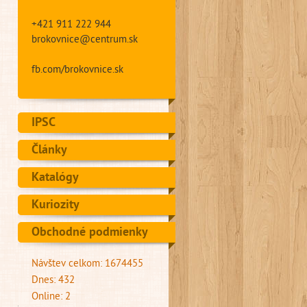
+421 911 222 944
brokovnice@centrum.sk
fb.com/brokovnice.sk
IPSC
Články
Katalógy
Kuriozity
Obchodné podmienky
Návštev celkom: 1674455
Dnes: 432
Online: 2